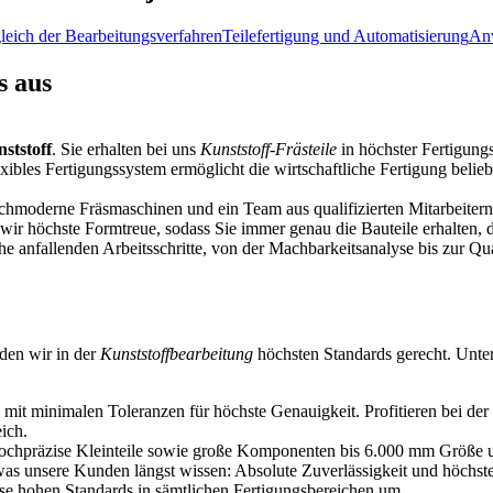
leich der Bearbeitungsverfahren
Teilefertigung und Automatisierung
An
s aus
ststoff
. Sie erhalten bei uns
Kunststoff-Frästeile
in höchster Fertigung
lexibles Fertigungssystem ermöglicht die wirtschaftliche Fertigung belie
chmoderne Fräsmaschinen und ein Team aus qualifizierten Mitarbeitern 
n wir höchste Formtreue, sodass Sie immer genau die Bauteile erhalten,
 anfallenden Arbeitsschritte, von der Machbarkeitsanalyse bis zur Qual
den wir in der
Kunststoffbearbeitung
höchsten Standards gerecht. Unter
t minimalen Toleranzen für höchste Genauigkeit. Profitieren bei der 
ich.
hochpräzise Kleinteile sowie große Komponenten bis 6.000 mm Größe u
 was unsere Kunden längst wissen: Absolute Zuverlässigkeit und höchste 
ese hohen Standards in sämtlichen Fertigungsbereichen um.