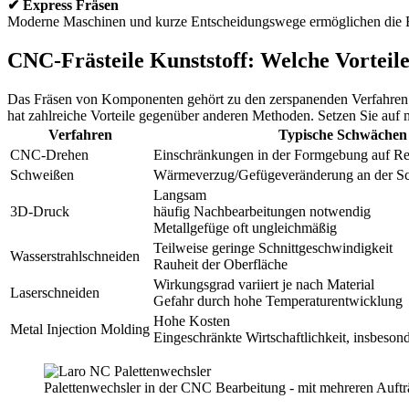
✔ Express Fräsen
Moderne Maschinen und kurze Entscheidungswege ermöglichen die E
CNC-Frästeile Kunststoff: Welche Vorteil
Das Fräsen von Komponenten gehört zu den zerspanenden Verfahren. I
hat zahlreiche Vorteile gegenüber anderen Methoden. Setzen Sie au
Verfahren
Typische Schwächen
CNC-Drehen
Einschränkungen in der Formgebung auf Re
Schweißen
Wärmeverzug/Gefügeveränderung an der S
Langsam
3D-Druck
häufig Nachbearbeitungen notwendig
Metallgefüge oft ungleichmäßig
Teilweise geringe Schnittgeschwindigkeit
Wasserstrahlschneiden
Rauheit der Oberfläche
Wirkungsgrad variiert je nach Material
Laserschneiden
Gefahr durch hohe Temperaturentwicklung
Hohe Kosten
Metal Injection Molding
Eingeschränkte Wirtschaftlichkeit, insbeson
Palettenwechsler in der CNC Bearbeitung - mit mehreren Auftr