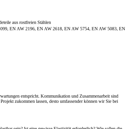
eteile aus rostfreien Stählen
2099, EN AW 2196, EN AW 2618, EN AW 5754, EN AW 5083, EN
n Erwartungen entspricht. Kommunikation und Zusammenarbeit sind
hr Projekt zukommen lassen, desto umfassender können wir Sie bei
stbar sein? Ist eine gewisse Elastizität erforderlich? Wie sollen die