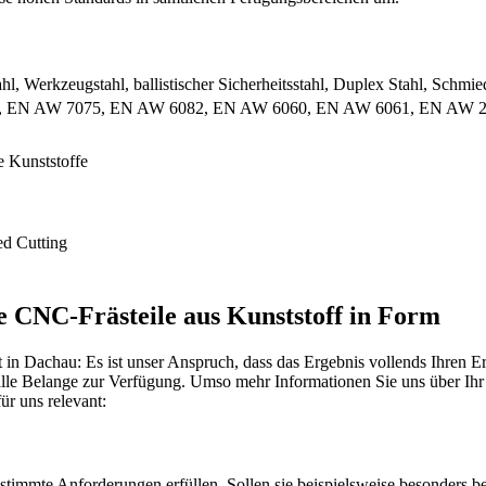
hl, Werkzeugstahl, ballistischer Sicherheitsstahl, Duplex Stahl, Schmied
3, EN AW 7075, EN AW 6082, EN AW 6060, EN AW 6061, EN AW 
e Kunststoffe
ed Cutting
e CNC-Frästeile aus Kunststoff in Form
kt in Dachau: Es ist unser Anspruch, dass das Ergebnis vollends Ihre
ür alle Belange zur Verfügung. Umso mehr Informationen Sie uns über I
ür uns relevant:
stimmte Anforderungen erfüllen. Sollen sie beispielsweise besonders bela