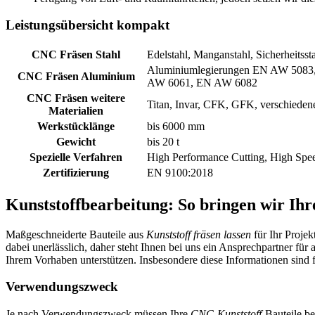
Leistungsübersicht kompakt
CNC Fräsen Stahl
Edelstahl, Manganstahl, Sicherheitssta
Aluminiumlegierungen EN AW 508
CNC Fräsen Aluminium
AW 6061, EN AW 6082
CNC Fräsen weitere
Titan, Invar, CFK, GFK, verschieden
Materialien
Werkstücklänge
bis 6000 mm
Gewicht
bis 20 t
Spezielle Verfahren
High Performance Cutting, High Spe
Zertifizierung
EN 9100:2018
Kunststoffbearbeitung: So bringen wir Ihr
Maßgeschneiderte Bauteile aus
Kunststoff fräsen lassen
für Ihr Proje
dabei unerlässlich, daher steht Ihnen bei uns ein Ansprechpartner f
Ihrem Vorhaben unterstützen. Insbesondere diese Informationen sind f
Verwendungszweck
Je nach Verwendungszweck müssen Ihre
CNC-Kunststoff
-Bauteile be