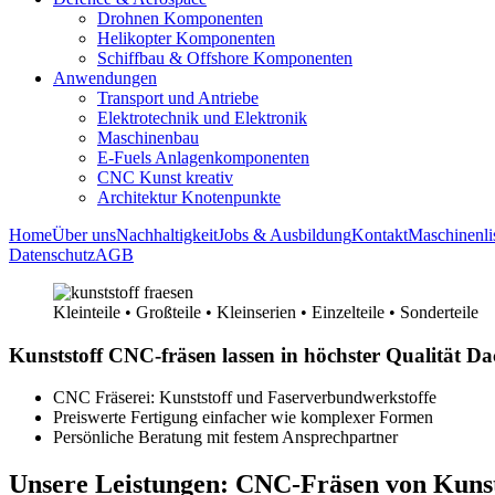
Drohnen Komponenten
Helikopter Komponenten
Schiffbau & Offshore Komponenten
Anwendungen
Transport und Antriebe
Elektrotechnik und Elektronik
Maschinenbau
E-Fuels Anlagenkomponenten
CNC Kunst kreativ
Architektur Knotenpunkte
Home
Über uns
Nachhaltigkeit
Jobs & Ausbildung
Kontakt
Maschinenli
Datenschutz
AGB
Kleinteile • Großteile • Kleinserien • Einzelteile • Sonderteile
Kunststoff CNC-fräsen lassen in höchster Qualität D
CNC Fräserei: Kunststoff und Faserverbundwerkstoffe
Preiswerte Fertigung einfacher wie komplexer Formen
Persönliche Beratung mit festem Ansprechpartner
Unsere Leistungen: CNC-Fräsen von Kunst