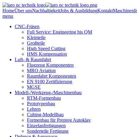
Home
Über uns
Nachhaltigkeit
Jobs & Ausbildung
Kontakt
Maschinenli
menu
CNC-Fräsen
Full Service: Engineering bis QM
Kleinteile
Großteile
High Speed Cutting
HMS Kompensation
Luft- & Raumfahrt
Flugzeug Komponenten
MRO Aviation
Raumfahrt Komponenten
EN 9100 Zertifizierung
MGSE
Modell-/Werkzeug-/Maschinenbau
RTM-Formenbau
Prototypenbau
Lehren
Cubing-Modellbau
Formenbau für Prepreg Autoklav
Einzelanfertigungen
Sonderteile Fertigung
Defence & Aerospace