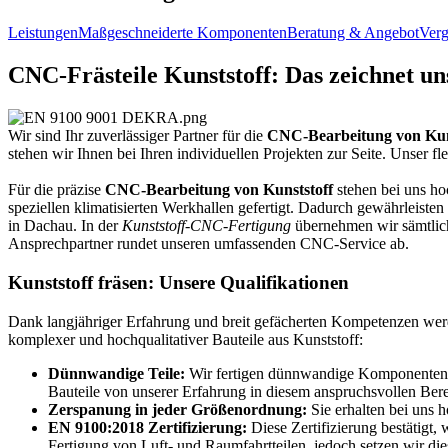
Leistungen
Maßgeschneiderte Komponenten
Beratung & Angebot
Verg
CNC-Frästeile Kunststoff: Das zeichnet un
Wir sind Ihr zuverlässiger Partner für die
CNC-Bearbeitung von Kun
stehen wir Ihnen bei Ihren individuellen Projekten zur Seite. Unser f
Für die präzise
CNC-Bearbeitung von Kunststoff
stehen bei uns ho
speziellen klimatisierten Werkhallen gefertigt. Dadurch gewährleiste
in Dachau. In der
Kunststoff-CNC-Fertigung
übernehmen wir sämtliche
Ansprechpartner rundet unseren umfassenden CNC-Service ab.
Kunststoff fräsen: Unsere Qualifikationen
Dank langjähriger Erfahrung und breit gefächerten Kompetenzen wer
komplexer und hochqualitativer Bauteile aus Kunststoff:
Dünnwandige Teile:
Wir fertigen dünnwandige Komponenten mi
Bauteile von unserer Erfahrung in diesem anspruchsvollen Bere
Zerspanung in jeder Größenordnung:
Sie erhalten bei uns 
EN 9100:2018 Zertifizierung:
Diese Zertifizierung bestätigt,
Fertigung von Luft- und Raumfahrtteilen, jedoch setzen wir di