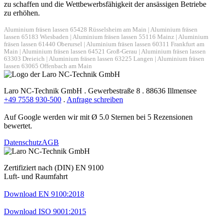
zu schaffen und die Wettbewerbsfähigkeit der ansässigen Betriebe
zu erhöhen.
Aluminium fräsen lassen 65428 Rüsselsheim am Main
|
Aluminium fräsen
lassen 65183 Wiesbaden
|
Aluminium fräsen lassen 55116 Mainz
|
Aluminium
fräsen lassen 61440 Oberursel
|
Aluminium fräsen lassen 60311 Frankfurt am
Main
|
Aluminium fräsen lassen 64521 Groß-Gerau
|
Aluminium fräsen lassen
63303 Dreieich
|
Aluminium fräsen lassen 63225 Langen
|
Aluminium fräsen
lassen 63065 Offenbach am Main
Laro NC-Technik GmbH . Gewerbestraße 8 . 88636 Illmensee
+49 7558 930-500
.
Anfrage schreiben
Auf Google werden wir mit Ø 5.0 Sternen bei 5 Rezensionen
bewertet.
Datenschutz
AGB
Zertifiziert nach (DIN) EN 9100
Luft- und Raumfahrt
Download EN 9100:2018
Download ISO 9001:2015