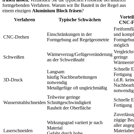
formgebenden Verfahren. Warum wir Ihr Bauteil in der Regel aus
einem einzigen
Aluminium Block fräsen
?
Vortei
Verfahren
Typische Schwächen
CNC-F
Freiformfl
Einschränkungen in der
und kompl
CNC-Drehen
Formgebung auf Regelgeometrie
Formgebu
möglich
Vergleichs
Wärmeverzug/Gefügeveränderung
Schweißen
geringe
an der Schweißnaht
Wärmeent
Schnelle E
Langsam
Fertigung
häufig Nachbearbeitungen
3D-Druck
i.d.R. kein
notwendig
Nachbearb
Metallgefüge oft ungleichmäßig
notwendig
Teilweise geringe
Schnelle E
Wasserstrahlschneiden
Schnittgeschwindigkeit
Fertigung
Rauheit der Oberfläche
Zuverlässi
zügige Be
Wirkungsgrad variiert je nach
aller ange
Material
Laserschneiden
Materialie
Gefahr durch hohe