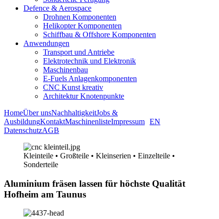
Defence & Aerospace
Drohnen Komponenten
Helikopter Komponenten
Schiffbau & Offshore Komponenten
Anwendungen
Transport und Antriebe
Elektrotechnik und Elektronik
Maschinenbau
E-Fuels Anlagenkomponenten
CNC Kunst kreativ
Architektur Knotenpunkte
Home
Über uns
Nachhaltigkeit
Jobs &
Ausbildung
Kontakt
Maschinenliste
Impressum
EN
Datenschutz
AGB
Kleinteile • Großteile • Kleinserien • Einzelteile •
Sonderteile
Aluminium fräsen lassen für höchste Qualität
Hofheim am Taunus