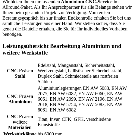
Wir bieten Ihnen umfassenden
Aluminium CNC-Service
im
Allround-Paket. Als Ihr Ansprechpartner für alle Belange stehen wir
Ihnen beim gesamten Projekt zur Verfügung. Vom ersten
Beratungsgespräch bis zur finalen Endkontrolle erhalten Sie bei uns
sämtliche Leistungen aus einer Hand. Wir stellen sicher, dass Sie
genau die Bauteile erhalten, die Sie für Ihr individuelles Vorhaben
benötigen.
Leistungsübersicht Bearbeitung Aluminium und
weitere Werkstoffe
Edelstahl, Manganstahl, Sicherheitsstahl,
CNC Fräsen
Werkzeugstahl, ballistischer Sicherheitsstahl,
Stahl
Duplex Stahl, Schmiedeteile aus rostfreien
Stählen
Aluminiumlegierungen EN AW 5083, EN AW
7075, EN AW 6082, EN AW 6060, EN AW
CNC Fräsen
6061, EN AW 2099, EN AW 2196, EN AW
Aluminium
2618, EN AW 5754, EN AW 5083, EN AW
6061, EN AW 6082
CNC Fräsen
Titan, Invar, CFK, GFK, verschiedene
weitere
Kunststoffe
Materialien
Werkstücklänge
bis 6000 mm