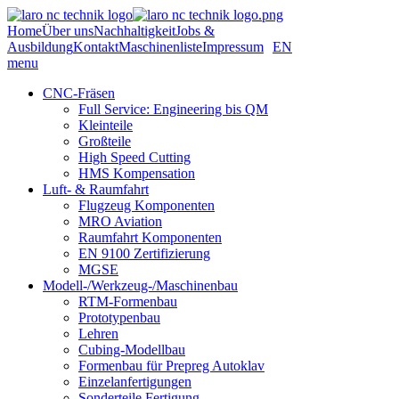
Home
Über uns
Nachhaltigkeit
Jobs &
Ausbildung
Kontakt
Maschinenliste
Impressum
EN
menu
CNC-Fräsen
Full Service: Engineering bis QM
Kleinteile
Großteile
High Speed Cutting
HMS Kompensation
Luft- & Raumfahrt
Flugzeug Komponenten
MRO Aviation
Raumfahrt Komponenten
EN 9100 Zertifizierung
MGSE
Modell-/Werkzeug-/Maschinenbau
RTM-Formenbau
Prototypenbau
Lehren
Cubing-Modellbau
Formenbau für Prepreg Autoklav
Einzelanfertigungen
Sonderteile Fertigung