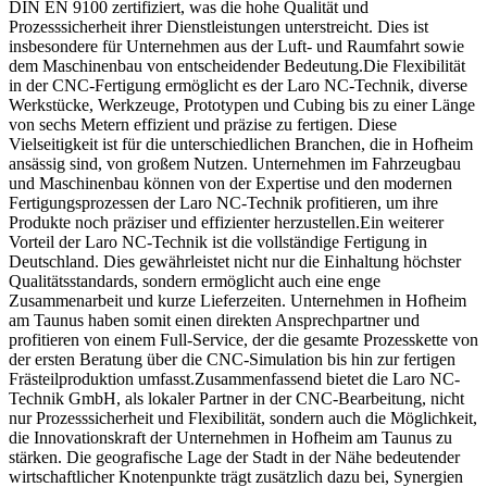
DIN EN 9100 zertifiziert, was die hohe Qualität und
Prozesssicherheit ihrer Dienstleistungen unterstreicht. Dies ist
insbesondere für Unternehmen aus der Luft- und Raumfahrt sowie
dem Maschinenbau von entscheidender Bedeutung.Die Flexibilität
in der CNC-Fertigung ermöglicht es der Laro NC-Technik, diverse
Werkstücke, Werkzeuge, Prototypen und Cubing bis zu einer Länge
von sechs Metern effizient und präzise zu fertigen. Diese
Vielseitigkeit ist für die unterschiedlichen Branchen, die in Hofheim
ansässig sind, von großem Nutzen. Unternehmen im Fahrzeugbau
und Maschinenbau können von der Expertise und den modernen
Fertigungsprozessen der Laro NC-Technik profitieren, um ihre
Produkte noch präziser und effizienter herzustellen.Ein weiterer
Vorteil der Laro NC-Technik ist die vollständige Fertigung in
Deutschland. Dies gewährleistet nicht nur die Einhaltung höchster
Qualitätsstandards, sondern ermöglicht auch eine enge
Zusammenarbeit und kurze Lieferzeiten. Unternehmen in Hofheim
am Taunus haben somit einen direkten Ansprechpartner und
profitieren von einem Full-Service, der die gesamte Prozesskette von
der ersten Beratung über die CNC-Simulation bis hin zur fertigen
Frästeilproduktion umfasst.Zusammenfassend bietet die Laro NC-
Technik GmbH, als lokaler Partner in der CNC-Bearbeitung, nicht
nur Prozesssicherheit und Flexibilität, sondern auch die Möglichkeit,
die Innovationskraft der Unternehmen in Hofheim am Taunus zu
stärken. Die geografische Lage der Stadt in der Nähe bedeutender
wirtschaftlicher Knotenpunkte trägt zusätzlich dazu bei, Synergien