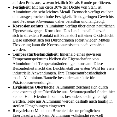
auf den Preis aus, wovon letztlich Sie als Kunde profitieren.
Festigkeit:
Mit nur circa 30% der Dichte von Stahl ist
Aluminium ein sehr leichtes Metall. Dennoch verfügt es über
eine ausgesprochen hohe Festigkeit. Trotz geringen Gewichts
sind
Frästeile Aluminium
daher belastbar und langlebig.
Korrosionsschutz:
Aluminium verfügt über einen natürlichen
Eigenschutz gegen Korrosion. Das Leichtmetall überzieht
sich in direktem Kontakt mit Sauerstoff mit einer Oxidschicht.
Diese erneuert sich bei Durchdringen sofort wieder. Mittels
Eloxierung kann die Korrosionsresistenz noch verstärkt
werden.
Temperaturbeständigkeit:
Innerhalb eines gewissen
Temperaturspektrums bleiben die Eigenschaften von
Aluminium bei Temperaturänderungen konstant. Diese
Besonderheit macht das Leichtmetall zur ersten Wahl für viele
industrielle Anwendungen. Ihre Temperaturbeständigkeit
macht Aluminium-Bauteile besonders attraktiv für
Präzisionsanwendungen.
Hygienische Oberfläche:
Aluminium zeichnet sich durch
eine extrem glatte Oberfläche aus. Schmutzpartikel finden hier
keinen Halt. Hierdurch kann es besonders leicht gereinigt
werden. Teile aus Aluminium werden deshalb auch häufig in
sterilen Umgebungen eingesetzt.
Recyclebar:
Mit einem Bruchteil des ursprünglichen
Energieaufwands kann Aluminium vollständig recycelt