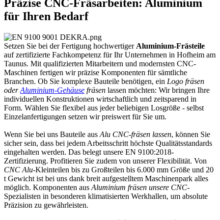
Präzise CNC-Fräsarbeiten: Aluminium
für Ihren Bedarf
Setzen Sie bei der Fertigung hochwertiger
Aluminium-Frästeile
auf zertifizierte Fachkompetenz für Ihr Unternehmen in Hofheim am
Taunus. Mit qualifizierten Mitarbeitern und modernsten CNC-
Maschinen fertigen wir präzise Komponenten für sämtliche
Branchen. Ob Sie komplexe Bauteile benötigen, ein
Logo fräsen
oder
Aluminium-Gehäuse
fräsen
lassen möchten: Wir bringen Ihre
individuellen Konstruktionen wirtschaftlich und zeitsparend in
Form. Wählen Sie flexibel aus jeder beliebigen Losgröße - selbst
Einzelanfertigungen setzen wir preiswert für Sie um.
Wenn Sie bei uns Bauteile aus
Alu CNC-fräsen lassen
, können Sie
sicher sein, dass bei jedem Arbeitsschritt höchste Qualitätsstandards
eingehalten werden. Das belegt unsere EN 9100:2018-
Zertifizierung. Profitieren Sie zudem von unserer Flexibilität. Von
CNC Alu-
Kleinteilen bis zu Großteilen bis 6.000 mm Größe und 20
t Gewicht ist bei uns dank breit aufgestelltem Maschinenpark alles
möglich. Komponenten aus
Aluminium fräsen unsere CNC
-
Spezialisten in besonderen klimatisierten Werkhallen, um absolute
Präzision zu gewährleisten.