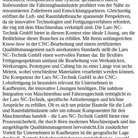
Insbesondere die Fahrzeugbauindustrie profitiert von der Nähe zu
renommierten Zulieferern und Entwicklungspartnern. Gleichzeitig
eröffnet die Luft- und Raumfahrtbranche spannende Perspektiven,
da sie innovative Technologien und Fertigungsverfahren erfordert,
die eng mit dem Maschinenbau verknüpft sind. Die Laro NC-
Technik GmbH bietet in diesem Kontext eine ideale Lösung, um die
Bedürfnisse dieser Branchen zu erfüllen. Mit ihrem umfangreichen
Know-how in der CNC-Bearbeitung und einem zertifizierten
Qualitätsmanagement nach anerkannten Standards stellt die Laro
NC-Technik GmbH einen wertvollen Partner dar. Ihr flexibles
Fertigungsspektrum umfasst die Bearbeitung von Werkstücken,
Werkzeugen, Prototypen und Cubing bis zu einer Länge von sechs
Metern, wobei verschiedene Materialien verarbeitet werden können.
Die Kompetenz der Laro NC-Technik GmbH in der CNC-
Lohnfertigung ist besonders relevant für Unternehmen in
Kaufbeuren, die innovative Lösungen benötigen. Die nahtlose
Integration von Maschinenbau und Fahrzeugtechnik ermöglicht es
der Laro NC-Technik, spezifische Anforderungen und höchste
Ansprüche zu erfüllen. Ob es sich um präzise Bauteile für die Luft-
und Raumfahrtindustrie oder um robuste Komponenten für den
Maschinenbau handelt – die Laro NC-Technik GmbH bietet eine
Prozesssicherheit, die durch ihren modernen Maschinenpark und das
ausgeklügelte Qualitätsmanagement hervorsticht.Ein zusätzlicher
Vorteil für Unternehmen in Kaufbeuren ist die geografische Lage