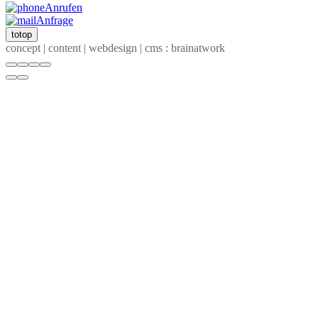
Anrufen
Anfrage
totop
concept | content | webdesign | cms : brainatwork