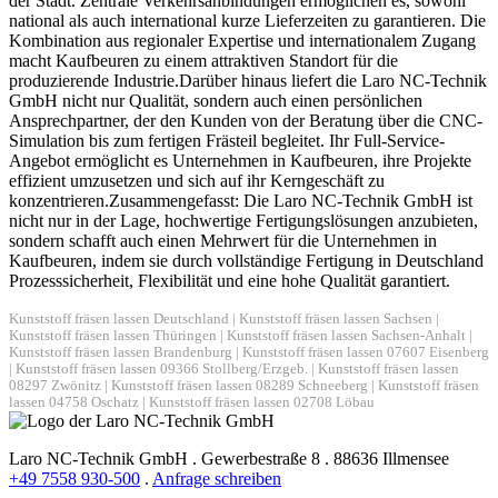
der Stadt. Zentrale Verkehrsanbindungen ermöglichen es, sowohl
national als auch international kurze Lieferzeiten zu garantieren. Die
Kombination aus regionaler Expertise und internationalem Zugang
macht Kaufbeuren zu einem attraktiven Standort für die
produzierende Industrie.Darüber hinaus liefert die Laro NC-Technik
GmbH nicht nur Qualität, sondern auch einen persönlichen
Ansprechpartner, der den Kunden von der Beratung über die CNC-
Simulation bis zum fertigen Frästeil begleitet. Ihr Full-Service-
Angebot ermöglicht es Unternehmen in Kaufbeuren, ihre Projekte
effizient umzusetzen und sich auf ihr Kerngeschäft zu
konzentrieren.Zusammengefasst: Die Laro NC-Technik GmbH ist
nicht nur in der Lage, hochwertige Fertigungslösungen anzubieten,
sondern schafft auch einen Mehrwert für die Unternehmen in
Kaufbeuren, indem sie durch vollständige Fertigung in Deutschland
Prozesssicherheit, Flexibilität und eine hohe Qualität garantiert.
Kunststoff fräsen lassen Deutschland
|
Kunststoff fräsen lassen Sachsen
|
Kunststoff fräsen lassen Thüringen
|
Kunststoff fräsen lassen Sachsen-Anhalt
|
Kunststoff fräsen lassen Brandenburg
|
Kunststoff fräsen lassen 07607 Eisenberg
|
Kunststoff fräsen lassen 09366 Stollberg/Erzgeb.
|
Kunststoff fräsen lassen
08297 Zwönitz
|
Kunststoff fräsen lassen 08289 Schneeberg
|
Kunststoff fräsen
lassen 04758 Oschatz
|
Kunststoff fräsen lassen 02708 Löbau
Laro NC-Technik GmbH . Gewerbestraße 8 . 88636 Illmensee
+49 7558 930-500
.
Anfrage schreiben