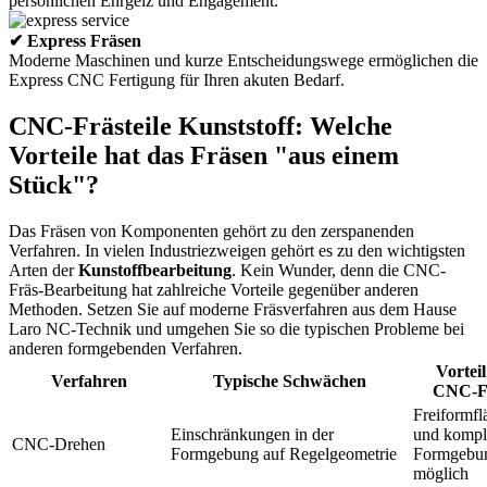
persönlichen Ehrgeiz und Engagement.
✔ Express Fräsen
Moderne Maschinen und kurze Entscheidungswege ermöglichen die
Express CNC Fertigung für Ihren akuten Bedarf.
CNC-Frästeile Kunststoff: Welche
Vorteile hat das Fräsen "aus einem
Stück"?
Das Fräsen von Komponenten gehört zu den zerspanenden
Verfahren. In vielen Industriezweigen gehört es zu den wichtigsten
Arten der
Kunstoffbearbeitung
. Kein Wunder, denn die CNC-
Fräs-Bearbeitung hat zahlreiche Vorteile gegenüber anderen
Methoden. Setzen Sie auf moderne Fräsverfahren aus dem Hause
Laro NC-Technik und umgehen Sie so die typischen Probleme bei
anderen formgebenden Verfahren.
Vortei
Verfahren
Typische Schwächen
CNC-F
Freiformfl
Einschränkungen in der
und kompl
CNC-Drehen
Formgebung auf Regelgeometrie
Formgebu
möglich