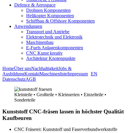
Defence & Aerospace
Drohnen Komponenten
Helikopter Komponenten
Schiffbau & Offshore Komponenten
Anwendungen
Transport und Antriebe
Elektrotechnik und Elektronik
Maschinenbau
E-Fuels Anlagenkomponenten
CNC Kunst kreativ
Architektur Knotenpunkte
Home
Über uns
Nachhaltigkeit
Jobs &
Ausbildung
Kontakt
Maschinenliste
Impressum
EN
Datenschutz
AGB
Kleinteile • Großteile • Kleinserien • Einzelteile •
Sonderteile
Kunststoff CNC-fräsen lassen in höchster Qualität
Kaufbeuren
CNC Fräserei: Kunststoff und Faserverbundwerkstoffe