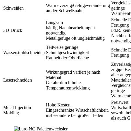
Vergleichs
Wärmeverzug/Gefügeveränderung
Schweißen
geringe
an der Schweißnaht
Wärmeent
Schnelle E
Langsam
Fertigung
häufig Nachbearbeitungen
3D-Druck
i.d.R. kein
notwendig
Nachbearb
Metallgefüge oft ungleichmäßig
notwendig
Teilweise geringe
Schnelle E
Wasserstrahlschneiden
Schnittgeschwindigkeit
Fertigung
Rauheit der Oberfläche
Zuverlässi
zügige Be
Wirkungsgrad variiert je nach
aller ange
Material
Laserschneiden
Materialie
Gefahr durch hohe
Vergleichs
Temperaturentwicklung
geringe
Wärmeent
Preiswert
Hohe Kosten
Metal Injection
Wirtschaft
Eingeschränkte Wirtschaftlichkeit,
Molding
sowohl bei
insbesondere bei großen Teilen
als auch G