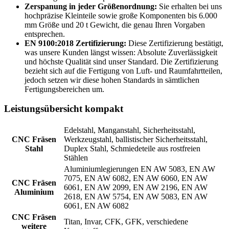
Zerspanung in jeder Größenordnung:
Sie erhalten bei uns
hochpräzise Kleinteile sowie große Komponenten bis 6.000
mm Größe und 20 t Gewicht, die genau Ihren Vorgaben
entsprechen.
EN 9100:2018 Zertifizierung:
Diese Zertifizierung bestätigt,
was unsere Kunden längst wissen: Absolute Zuverlässigkeit
und höchste Qualität sind unser Standard. Die Zertifizierung
bezieht sich auf die Fertigung von Luft- und Raumfahrtteilen,
jedoch setzen wir diese hohen Standards in sämtlichen
Fertigungsbereichen um.
Leistungsübersicht kompakt
Edelstahl, Manganstahl, Sicherheitsstahl,
CNC Fräsen
Werkzeugstahl, ballistischer Sicherheitsstahl,
Stahl
Duplex Stahl, Schmiedeteile aus rostfreien
Stählen
Aluminiumlegierungen EN AW 5083, EN AW
7075, EN AW 6082, EN AW 6060, EN AW
CNC Fräsen
6061, EN AW 2099, EN AW 2196, EN AW
Aluminium
2618, EN AW 5754, EN AW 5083, EN AW
6061, EN AW 6082
CNC Fräsen
Titan, Invar, CFK, GFK, verschiedene
weitere