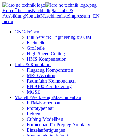
Home
Über uns
Nachhaltigkeit
Jobs &
Ausbildung
Kontakt
Maschinenliste
Impressum
EN
menu
CNC-Fräsen
Full Service: Engineering bis QM
Kleinteile
Großteile
High Speed Cutting
HMS Kompensation
Luft- & Raumfahrt
Flugzeug Komponenten
MRO Aviation
Raumfahrt Komponenten
EN 9100 Zertifizierung
MGSE
Modell-/Werkzeug-/Maschinenbau
RTM-Formenbau
Prototypenbau
Lehren
Cubing-Modellbau
Formenbau für Prepreg Autoklav
Einzelanfertigungen
Sonderteile Fertigung