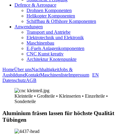
Defence & Aerospace
Drohnen Komponenten
Helikopter Komponenten
Schiffbau & Offshore Komponenten
Anwendungen
Transport und Antriebe
Elektrotechnik und Elektronik
Maschinenbau
E-Fuels Anlagenkomponenten
CNC Kunst kreativ
Architektur Knotenpunkte
Home
Über uns
Nachhaltigkeit
Jobs &
Ausbildung
Kontakt
Maschinenliste
Impressum
EN
Datenschutz
AGB
Kleinteile • Großteile • Kleinserien • Einzelteile •
Sonderteile
Aluminium fräsen lassen für höchste Qualität
Tübingen