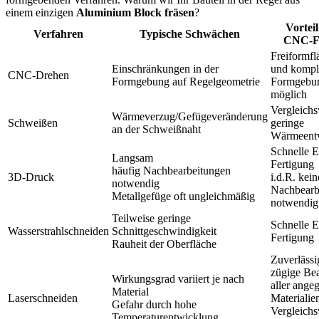
einem einzigen
Aluminium Block fräsen
?
Vortei
Verfahren
Typische Schwächen
CNC-F
Freiformfl
Einschränkungen in der
und kompl
CNC-Drehen
Formgebung auf Regelgeometrie
Formgebu
möglich
Vergleichs
Wärmeverzug/Gefügeveränderung
Schweißen
geringe
an der Schweißnaht
Wärmeent
Schnelle E
Langsam
Fertigung
häufig Nachbearbeitungen
3D-Druck
i.d.R. kein
notwendig
Nachbearb
Metallgefüge oft ungleichmäßig
notwendig
Teilweise geringe
Schnelle E
Wasserstrahlschneiden
Schnittgeschwindigkeit
Fertigung
Rauheit der Oberfläche
Zuverlässi
zügige Be
Wirkungsgrad variiert je nach
aller ange
Material
Laserschneiden
Materialie
Gefahr durch hohe
Vergleichs
Temperaturentwicklung