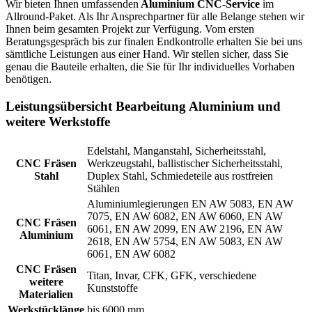
Wir bieten Ihnen umfassenden
Aluminium CNC-Service
im
Allround-Paket. Als Ihr Ansprechpartner für alle Belange stehen wir
Ihnen beim gesamten Projekt zur Verfügung. Vom ersten
Beratungsgespräch bis zur finalen Endkontrolle erhalten Sie bei uns
sämtliche Leistungen aus einer Hand. Wir stellen sicher, dass Sie
genau die Bauteile erhalten, die Sie für Ihr individuelles Vorhaben
benötigen.
Leistungsübersicht Bearbeitung Aluminium und
weitere Werkstoffe
Edelstahl, Manganstahl, Sicherheitsstahl,
CNC Fräsen
Werkzeugstahl, ballistischer Sicherheitsstahl,
Stahl
Duplex Stahl, Schmiedeteile aus rostfreien
Stählen
Aluminiumlegierungen EN AW 5083, EN AW
7075, EN AW 6082, EN AW 6060, EN AW
CNC Fräsen
6061, EN AW 2099, EN AW 2196, EN AW
Aluminium
2618, EN AW 5754, EN AW 5083, EN AW
6061, EN AW 6082
CNC Fräsen
Titan, Invar, CFK, GFK, verschiedene
weitere
Kunststoffe
Materialien
Werkstücklänge
bis 6000 mm