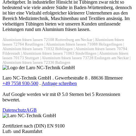
Arbeitgeber. In industrieller Hinsicht ist Tübingen zwar nicht so
bedeutend wie viele andere Städte in Baden-Württemberg, dennoch
ist hier eine Vielzahl erfolgreicher kleinerer Unternehmen aus den
Bereich Medizintechnik, Maschinenbau und Textilien ansässig. Im
vielseitigen Tübingen bieten wir unseren Kunden umfassende
Leistungen rund um Aluminium fräsen lassen.
Aluminium fräsen lassen 72108 Rottenburg am Neckar
|
Aluminium fräsen
lassen 72764 Reutlingen
|
Aluminium fräsen lassen 71088 Holzgerlingen
|
Aluminium fräsen lassen 71032 Böblingen
|
Aluminium fräsen lassen 70794
Filderstadt
|
Aluminium fräsen lassen 71063 Sindelfingen
|
Aluminium fräsen
lassen 70173 Stuttgart
|
Aluminium fräsen lassen 73728 Esslingen am Neckar
|
Aluminium fräsen lassen 72336 Balingen
Laro NC-Technik GmbH . Gewerbestraße 8 . 88636 Illmensee
+49 7558 930-500
.
Anfrage schreiben
Auf Google werden wir mit Ø 5.0 Sternen bei 5 Rezensionen
bewertet.
Datenschutz
AGB
Zertifiziert nach (DIN) EN 9100
Luft- und Raumfahrt