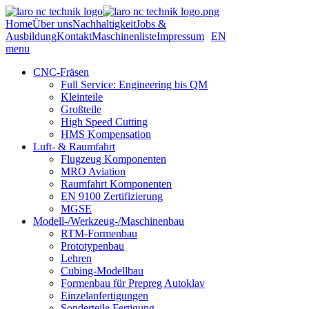
Home
Über uns
Nachhaltigkeit
Jobs &
Ausbildung
Kontakt
Maschinenliste
Impressum
EN
menu
CNC-Fräsen
Full Service: Engineering bis QM
Kleinteile
Großteile
High Speed Cutting
HMS Kompensation
Luft- & Raumfahrt
Flugzeug Komponenten
MRO Aviation
Raumfahrt Komponenten
EN 9100 Zertifizierung
MGSE
Modell-/Werkzeug-/Maschinenbau
RTM-Formenbau
Prototypenbau
Lehren
Cubing-Modellbau
Formenbau für Prepreg Autoklav
Einzelanfertigungen
Sonderteile Fertigung