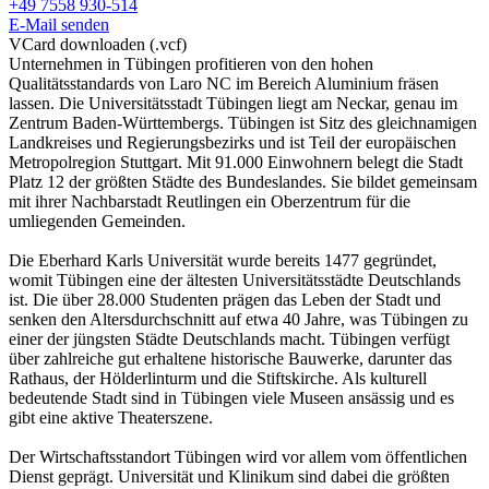
+49 7558 930-514
E-Mail senden
VCard downloaden (.vcf)
Unternehmen in Tübingen profitieren von den hohen
Qualitätsstandards von Laro NC im Bereich Aluminium fräsen
lassen. Die Universitätsstadt Tübingen liegt am Neckar, genau im
Zentrum Baden-Württembergs. Tübingen ist Sitz des gleichnamigen
Landkreises und Regierungsbezirks und ist Teil der europäischen
Metropolregion Stuttgart. Mit 91.000 Einwohnern belegt die Stadt
Platz 12 der größten Städte des Bundeslandes. Sie bildet gemeinsam
mit ihrer Nachbarstadt Reutlingen ein Oberzentrum für die
umliegenden Gemeinden.
Die Eberhard Karls Universität wurde bereits 1477 gegründet,
womit Tübingen eine der ältesten Universitätsstädte Deutschlands
ist. Die über 28.000 Studenten prägen das Leben der Stadt und
senken den Altersdurchschnitt auf etwa 40 Jahre, was Tübingen zu
einer der jüngsten Städte Deutschlands macht. Tübingen verfügt
über zahlreiche gut erhaltene historische Bauwerke, darunter das
Rathaus, der Hölderlinturm und die Stiftskirche. Als kulturell
bedeutende Stadt sind in Tübingen viele Museen ansässig und es
gibt eine aktive Theaterszene.
Der Wirtschaftsstandort Tübingen wird vor allem vom öffentlichen
Dienst geprägt. Universität und Klinikum sind dabei die größten