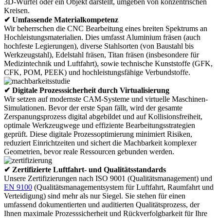
✔ Umfassende Materialkompetenz
Wir beherrschen die CNC Bearbeitung eines breiten Spektrums an
Hochleistungsmaterialien. Dies umfasst Aluminium fräsen (auch
hochfeste Legierungen), diverse Stahlsorten (von Baustahl bis
Werkzeugstahl), Edelstahl fräsen, Titan fräsen (insbesondere für
Medizintechnik und Luftfahrt), sowie technische Kunststoffe (GFK,
CFK, POM, PEEK) und hochleistungsfähige Verbundstoffe.
✔ Digitale Prozesssicherheit durch Virtualisierung
Wir setzen auf modernste CAM-Systeme und virtuelle Maschinen-
Simulationen. Bevor der erste Span fällt, wird der gesamte
Zerspanungsprozess digital abgebildet und auf Kollisionsfreiheit,
optimale Werkzeugwege und effiziente Bearbeitungsstrategien
geprüft. Diese digitale Prozessoptimierung minimiert Risiken,
reduziert Einrichtzeiten und sichert die Machbarkeit komplexer
Geometrien, bevor reale Ressourcen gebunden werden.
✔ Zertifizierte Luftfahrt- und Qualitätsstandards
Unsere Zertifizierungen nach ISO 9001 (Qualitätsmanagement) und
EN 9100
(Qualitätsmanagementsystem für Luftfahrt, Raumfahrt und
Verteidigung) sind mehr als nur Siegel. Sie stehen für einen
umfassend dokumentierten und auditierten Qualitätsprozess, der
Ihnen maximale Prozesssicherheit und Rückverfolgbarkeit für Ihre