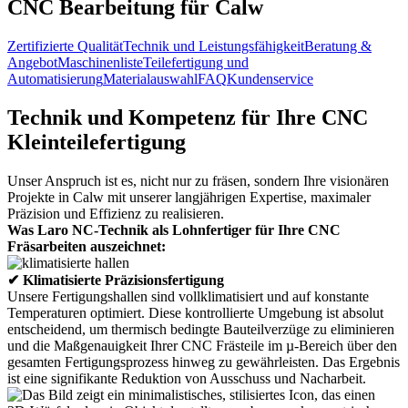
CNC Bearbeitung für Calw
Zertifizierte Qualität
Technik und Leistungsfähigkeit
Beratung &
Angebot
Maschinenliste
Teilefertigung und
Automatisierung
Materialauswahl
FAQ
Kundenservice
Technik und Kompetenz für Ihre CNC
Kleinteilefertigung
Unser Anspruch ist es, nicht nur zu fräsen, sondern Ihre visionären
Projekte in Calw mit unserer langjährigen Expertise, maximaler
Präzision und Effizienz zu realisieren.
Was Laro NC-Technik als Lohnfertiger für Ihre CNC
Fräsarbeiten auszeichnet:
✔ Klimatisierte Präzisionsfertigung
Unsere Fertigungshallen sind vollklimatisiert und auf konstante
Temperaturen optimiert. Diese kontrollierte Umgebung ist absolut
entscheidend, um thermisch bedingte Bauteilverzüge zu eliminieren
und die Maßgenauigkeit Ihrer CNC Frästeile im µ-Bereich über den
gesamten Fertigungsprozess hinweg zu gewährleisten. Das Ergebnis
ist eine signifikante Reduktion von Ausschuss und Nacharbeit.