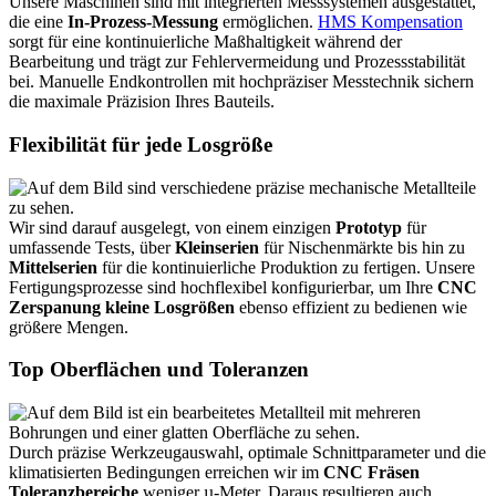
Unsere Maschinen sind mit integrierten Messsystemen ausgestattet,
die eine
In-Prozess-Messung
ermöglichen.
HMS Kompensation
sorgt für eine kontinuierliche Maßhaltigkeit während der
Bearbeitung und trägt zur Fehlervermeidung und Prozessstabilität
bei. Manuelle Endkontrollen mit hochpräziser Messtechnik sichern
die maximale Präzision Ihres Bauteils.
Flexibilität für jede Losgröße
Wir sind darauf ausgelegt, von einem einzigen
Prototyp
für
umfassende Tests, über
Kleinserien
für Nischenmärkte bis hin zu
Mittelserien
für die kontinuierliche Produktion zu fertigen. Unsere
Fertigungsprozesse sind hochflexibel konfigurierbar, um Ihre
CNC
Zerspanung kleine Losgrößen
ebenso effizient zu bedienen wie
größere Mengen.
Top Oberflächen und Toleranzen
Durch präzise Werkzeugauswahl, optimale Schnittparameter und die
klimatisierten Bedingungen erreichen wir im
CNC Fräsen
Toleranzbereiche
weniger µ-Meter. Daraus resultieren auch