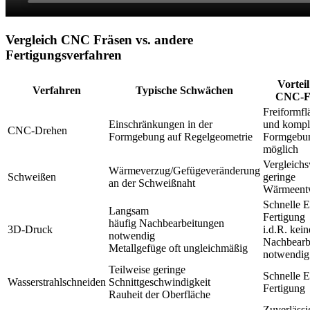
Vergleich CNC Fräsen vs. andere
Fertigungsverfahren
Vortei
Verfahren
Typische Schwächen
CNC-F
Freiformfl
Einschränkungen in der
und kompl
CNC-Drehen
Formgebung auf Regelgeometrie
Formgebu
möglich
Vergleichs
Wärmeverzug/Gefügeveränderung
Schweißen
geringe
an der Schweißnaht
Wärmeent
Schnelle E
Langsam
Fertigung
häufig Nachbearbeitungen
3D-Druck
i.d.R. kein
notwendig
Nachbearb
Metallgefüge oft ungleichmäßig
notwendig
Teilweise geringe
Schnelle E
Wasserstrahlschneiden
Schnittgeschwindigkeit
Fertigung
Rauheit der Oberfläche
Zuverlässi