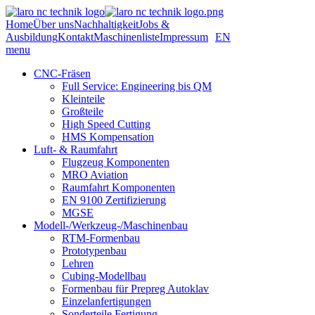
Home
Über uns
Nachhaltigkeit
Jobs &
Ausbildung
Kontakt
Maschinenliste
Impressum
EN
menu
CNC-Fräsen
Full Service: Engineering bis QM
Kleinteile
Großteile
High Speed Cutting
HMS Kompensation
Luft- & Raumfahrt
Flugzeug Komponenten
MRO Aviation
Raumfahrt Komponenten
EN 9100 Zertifizierung
MGSE
Modell-/Werkzeug-/Maschinenbau
RTM-Formenbau
Prototypenbau
Lehren
Cubing-Modellbau
Formenbau für Prepreg Autoklav
Einzelanfertigungen
Sonderteile Fertigung