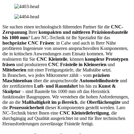
Sie suchen einen technologisch führenden Partner für die
CNC-
Zerspanung
Ihrer
kompakten und mittleren Präzisionsbauteile
bis 1000 mm
? Laro NC-Technik ist Ihr Spezialist für das
hochpräzise CNC Fräsen
: in Calw und auch in Ihrer Nähe
profitieren Ingenieure von unseren anspruchsvollen Komponenten,
die in kritischen Anwendungen zum Einsatz kommen. Wir
realisieren für Sie
CNC Kleinteile
, können
komplexe Prototypen
fräsen
und produzieren
CNC Frästeile in Kleinserien
und
Mittelserien
mit einer Fertigungstiefe, die Maßstäbe setzt.
In Branchen, wo jedes Mikrometer zählt – vom
präzisen
Maschinenbau
über die anspruchsvolle
Automobilindustrie
und
der zertifizierten
Luft- und Raumfahrt
bis hin zu
Kunst &
Skulptur
– sind Bauteile bis 1000 mm oft das Herzstück
funktionaler Baugruppen. Wir verstehen die hohen Anforderungen,
die an die
Maßhaltigkeit im µ-Bereich
, die
Oberflächengüte
und
die
Prozesssicherheit
dieser Komponenten gestellt werden. Laro
NC-Technik bietet Ihnen eine
CNC Kleinteilefertigung
, die
durchgängig auf Qualität ausgerichtet ist und für Ihre technischen
Herausforderungen zuverlässige Frästeile fertigt.