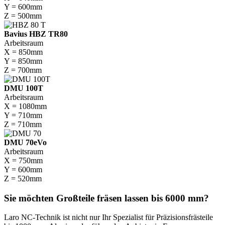
Y = 600mm
Z = 500mm
Bavius HBZ TR80
Arbeitsraum
X = 850mm
Y = 850mm
Z = 700mm
DMU 100T
Arbeitsraum
X = 1080mm
Y = 710mm
Z = 710mm
DMU 70eVo
Arbeitsraum
X = 750mm
Y = 600mm
Z = 520mm
Sie möchten Großteile fräsen lassen bis 6000 mm?
Laro NC-Technik ist nicht nur Ihr Spezialist für Präzisionsfrästeile