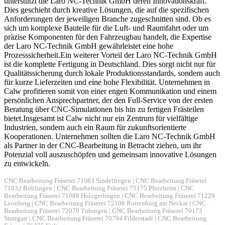
unterstützt die Laro NC-Technik GmbH deren Innovationskraft.
Dies geschieht durch kreative Lösungen, die auf die spezifischen
Anforderungen der jeweiligen Branche zugeschnitten sind. Ob es
sich um komplexe Bauteile für die Luft- und Raumfahrt oder um
präzise Komponenten für den Fahrzeugbau handelt, die Expertise
der Laro NC-Technik GmbH gewährleistet eine hohe
Prozesssicherheit.Ein weiterer Vorteil der Laro NC-Technik GmbH
ist die komplette Fertigung in Deutschland. Dies sorgt nicht nur für
Qualitätssicherung durch lokale Produktionsstandards, sondern auch
für kurze Lieferzeiten und eine hohe Flexibilität. Unternehmen in
Calw profitieren somit von einer engen Kommunikation und einem
persönlichen Ansprechpartner, der den Full-Service von der ersten
Beratung über CNC-Simulationen bis hin zu fertigen Frästeilen
bietet.Insgesamt ist Calw nicht nur ein Zentrum für vielfältige
Industrien, sondern auch ein Raum für zukunftsorientierte
Kooperationen. Unternehmen sollten die Laro NC-Technik GmbH
als Partner in der CNC-Bearbeitung in Betracht ziehen, um ihr
Potenzial voll auszuschöpfen und gemeinsam innovative Lösungen
zu entwickeln.
CNC Bearbeitung Fräserei 71063 Sindelfingen
|
CNC Bearbeitung Fräserei
71032 Böblingen
|
CNC Bearbeitung Fräserei 75175 Pforzheim
|
CNC
Bearbeitung Fräserei 71088 Holzgerlingen
|
CNC Bearbeitung Fräserei 71229
Leonberg
|
CNC Bearbeitung Fräserei 72108 Rottenburg am Neckar
|
CNC
Bearbeitung Fräserei 72070 Tübingen
|
CNC Bearbeitung Fräserei 70173
Stuttgart
|
CNC Bearbeitung Fräserei 70794 Filderstadt
|
CNC Bearbeitung