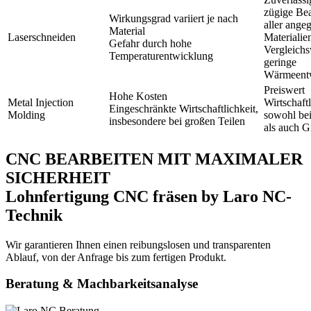
zügige Be
Wirkungsgrad variiert je nach
aller ange
Material
Laserschneiden
Materialie
Gefahr durch hohe
Vergleichs
Temperaturentwicklung
geringe
Wärmeent
Preiswert
Hohe Kosten
Metal Injection
Wirtschaft
Eingeschränkte Wirtschaftlichkeit,
Molding
sowohl bei
insbesondere bei großen Teilen
als auch G
CNC BEARBEITEN MIT MAXIMALER
SICHERHEIT
Lohnfertigung CNC fräsen by Laro NC-
Technik
Wir garantieren Ihnen einen reibungslosen und transparenten
Ablauf, von der Anfrage bis zum fertigen Produkt.
Beratung & Machbarkeitsanalyse