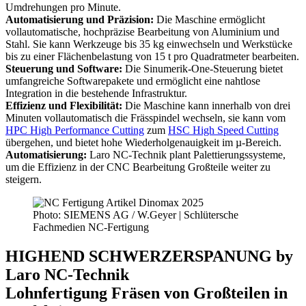
Umdrehungen pro Minute.
Automatisierung und Präzision:
Die Maschine ermöglicht
vollautomatische, hochpräzise Bearbeitung von Aluminium und
Stahl. Sie kann Werkzeuge bis 35 kg einwechseln und Werkstücke
bis zu einer Flächenbelastung von 15 t pro Quadratmeter bearbeiten.
Steuerung und Software:
Die Sinumerik-One-Steuerung bietet
umfangreiche Softwarepakete und ermöglicht eine nahtlose
Integration in die bestehende Infrastruktur.
Effizienz und Flexibilität:
Die Maschine kann innerhalb von drei
Minuten vollautomatisch die Frässpindel wechseln, sie kann vom
HPC High Performance Cutting
zum
HSC High Speed Cutting
übergehen, und bietet hohe Wiederholgenauigkeit im µ-Bereich.
Automatisierung:
Laro NC-Technik plant Palettierungssysteme,
um die Effizienz in der CNC Bearbeitung Großteile weiter zu
steigern.
Photo: SIEMENS AG / W.Geyer | Schlütersche
Fachmedien NC-Fertigung
HIGHEND SCHWERZERSPANUNG by
Laro NC-Technik
Lohnfertigung Fräsen von Großteilen in