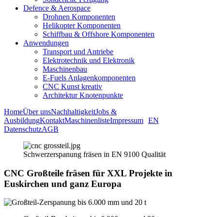
Defence & Aerospace
Drohnen Komponenten
Helikopter Komponenten
Schiffbau & Offshore Komponenten
Anwendungen
Transport und Antriebe
Elektrotechnik und Elektronik
Maschinenbau
E-Fuels Anlagenkomponenten
CNC Kunst kreativ
Architektur Knotenpunkte
Home
Über uns
Nachhaltigkeit
Jobs &
Ausbildung
Kontakt
Maschinenliste
Impressum
EN
Datenschutz
AGB
Schwerzerspanung fräsen in EN 9100 Qualität
CNC Großteile fräsen für XXL Projekte in
Euskirchen und ganz Europa