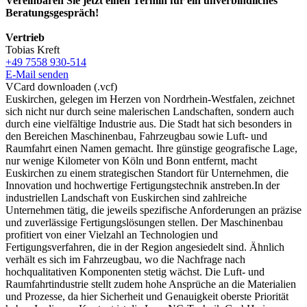
Vereinbaren Sie jetzt einen Termin für ein unverbindliches
Beratungsgespräch!
Vertrieb
Tobias Kreft
+49 7558 930-514
E-Mail senden
VCard downloaden (.vcf)
Euskirchen, gelegen im Herzen von Nordrhein-Westfalen, zeichnet
sich nicht nur durch seine malerischen Landschaften, sondern auch
durch eine vielfältige Industrie aus. Die Stadt hat sich besonders in
den Bereichen Maschinenbau, Fahrzeugbau sowie Luft- und
Raumfahrt einen Namen gemacht. Ihre günstige geografische Lage,
nur wenige Kilometer von Köln und Bonn entfernt, macht
Euskirchen zu einem strategischen Standort für Unternehmen, die
Innovation und hochwertige Fertigungstechnik anstreben.In der
industriellen Landschaft von Euskirchen sind zahlreiche
Unternehmen tätig, die jeweils spezifische Anforderungen an präzise
und zuverlässige Fertigungslösungen stellen. Der Maschinenbau
profitiert von einer Vielzahl an Technologien und
Fertigungsverfahren, die in der Region angesiedelt sind. Ähnlich
verhält es sich im Fahrzeugbau, wo die Nachfrage nach
hochqualitativen Komponenten stetig wächst. Die Luft- und
Raumfahrtindustrie stellt zudem hohe Ansprüche an die Materialien
und Prozesse, da hier Sicherheit und Genauigkeit oberste Priorität