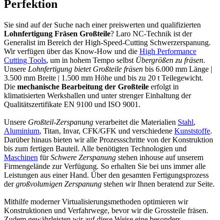
Perfektion
Sie sind auf der Suche nach einer preiswerten und qualifizierten
Lohnfertigung Fräsen Großteile
? Laro NC-Technik ist der
Generalist im Bereich der High-Speed-Cutting Schwerzerspanung.
Wir verfügen über das Know-How und die
High Performance
Cutting Tools
, um in hohem Tempo selbst
Übergrößen zu fräsen
.
Unsere
Lohnfertigung bietet Großteile fräsen
bis 6.000 mm Länge |
3.500 mm Breite | 1.500 mm Höhe und bis zu 20 t Teilegewicht.
Die
mechanische Bearbeitung der Großteile
erfolgt in
klimatisierten Werkshallen und unter strenger Einhaltung der
Qualitätszertifikate EN 9100 und ISO 9001.
Unsere
Großteil-Zerspanung
verarbeitet die Materialien
Stahl
,
Aluminium
, Titan, Invar, CFK/GFK und verschiedene
Kunststoffe
.
Darüber hinaus bieten wir alle Prozessschritte von der Konstruktion
bis zum fertigen Bauteil. Alle benötigten Technologien und
Maschinen
für
Schwere Zerspanung
stehen inhouse auf unserem
Firmengelände zur Verfügung. So erhalten Sie bei uns immer alle
Leistungen aus einer Hand. Über den gesamten Fertigungsprozess
der
großvolumigen Zerspanung
stehen wir Ihnen beratend zur Seite.
Mithilfe moderner Virtualisierungsmethoden optimieren wir
Konstruktionen und Verfahrwege, bevor wir die Grossteile fräsen.
Zudem gewährleisten wir auf diese Weise eine besonders