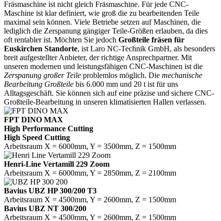
Fräsmaschine ist nicht gleich Fräsmaschine. Für jede CNC-
Maschine ist klar definiert, wie groß die zu bearbeitenden Teile
maximal sein können. Viele Betriebe setzen auf Maschinen, die
lediglich die Zerspanung gängiger Teile-Größen erlauben, da dies
oft rentabler ist. Möchten Sie jedoch
Großteile fräsen für
Euskirchen Standorte
, ist Laro NC-Technik GmbH, als besonders
breit aufgestellter Anbieter, der richtige Ansprechpartner. Mit
unseren modernen und leistungsfähigen CNC-Maschinen ist die
Zerspanung großer Teile
problemlos möglich. Die
mechanische
Bearbeitung Großteile
bis 6.000 mm und 20 t ist für uns
Alltagsgeschäft. Sie können sich auf eine präzise und sichere CNC-
Großteile-Bearbeitung in unseren klimatisierten Hallen verlassen.
FPT DINO MAX
High Performance Cutting
High Speed Cutting
Arbeitsraum X = 6000mm, Y = 3500mm, Z = 1500mm
Henri-Line Vertamill 229 Zoom
Arbeitsraum X = 6000mm, Y = 2850mm, Z = 2100mm
Bavius UBZ HP 300/200 T3
Arbeitsraum X = 4500mm, Y = 2600mm, Z = 1500mm
Bavius UBZ NT 300/200
Arbeitsraum X = 4500mm, Y = 2600mm, Z = 1500mm