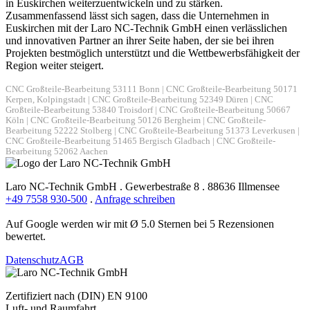
in Euskirchen weiterzuentwickeln und zu stärken.
Zusammenfassend lässt sich sagen, dass die Unternehmen in
Euskirchen mit der Laro NC-Technik GmbH einen verlässlichen
und innovativen Partner an ihrer Seite haben, der sie bei ihren
Projekten bestmöglich unterstützt und die Wettbewerbsfähigkeit der
Region weiter steigert.
CNC Großteile-Bearbeitung 53111 Bonn
|
CNC Großteile-Bearbeitung 50171
Kerpen, Kolpingstadt
|
CNC Großteile-Bearbeitung 52349 Düren
|
CNC
Großteile-Bearbeitung 53840 Troisdorf
|
CNC Großteile-Bearbeitung 50667
Köln
|
CNC Großteile-Bearbeitung 50126 Bergheim
|
CNC Großteile-
Bearbeitung 52222 Stolberg
|
CNC Großteile-Bearbeitung 51373 Leverkusen
|
CNC Großteile-Bearbeitung 51465 Bergisch Gladbach
|
CNC Großteile-
Bearbeitung 52062 Aachen
Laro NC-Technik GmbH . Gewerbestraße 8 . 88636 Illmensee
+49 7558 930-500
.
Anfrage schreiben
Auf Google werden wir mit Ø 5.0 Sternen bei 5 Rezensionen
bewertet.
Datenschutz
AGB
Zertifiziert nach (DIN) EN 9100
Luft- und Raumfahrt