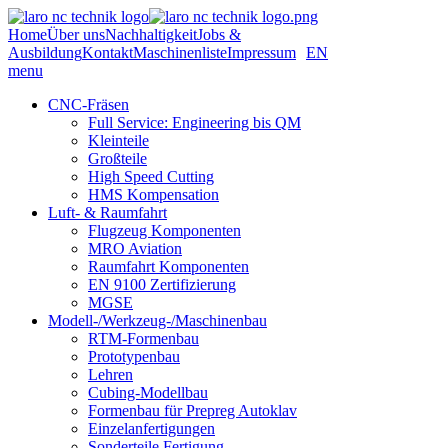
Home
Über uns
Nachhaltigkeit
Jobs &
Ausbildung
Kontakt
Maschinenliste
Impressum
EN
menu
CNC-Fräsen
Full Service: Engineering bis QM
Kleinteile
Großteile
High Speed Cutting
HMS Kompensation
Luft- & Raumfahrt
Flugzeug Komponenten
MRO Aviation
Raumfahrt Komponenten
EN 9100 Zertifizierung
MGSE
Modell-/Werkzeug-/Maschinenbau
RTM-Formenbau
Prototypenbau
Lehren
Cubing-Modellbau
Formenbau für Prepreg Autoklav
Einzelanfertigungen
Sonderteile Fertigung