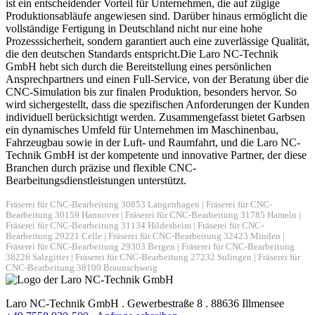
ist ein entscheidender Vorteil für Unternehmen, die auf zügige
Produktionsabläufe angewiesen sind. Darüber hinaus ermöglicht die
vollständige Fertigung in Deutschland nicht nur eine hohe
Prozesssicherheit, sondern garantiert auch eine zuverlässige Qualität,
die den deutschen Standards entspricht.Die Laro NC-Technik
GmbH hebt sich durch die Bereitstellung eines persönlichen
Ansprechpartners und einen Full-Service, von der Beratung über die
CNC-Simulation bis zur finalen Produktion, besonders hervor. So
wird sichergestellt, dass die spezifischen Anforderungen der Kunden
individuell berücksichtigt werden. Zusammengefasst bietet Garbsen
ein dynamisches Umfeld für Unternehmen im Maschinenbau,
Fahrzeugbau sowie in der Luft- und Raumfahrt, und die Laro NC-
Technik GmbH ist der kompetente und innovative Partner, der diese
Branchen durch präzise und flexible CNC-
Bearbeitungsdienstleistungen unterstützt.
Fräserei für CNC-Bearbeitung 30853 Langenhagen
|
Fräserei für CNC-
Bearbeitung 30159 Hannover
|
Fräserei für CNC-Bearbeitung 31785 Hameln
|
Fräserei für CNC-Bearbeitung 31134 Hildesheim
|
Fräserei für CNC-
Bearbeitung 29221 Celle
|
Fräserei für CNC-Bearbeitung 32423 Minden
|
Fräserei für CNC-Bearbeitung 29303 Bergen
|
Fräserei für CNC-Bearbeitung
38226 Salzgitter
|
Fräserei für CNC-Bearbeitung 27232 Sulingen
|
Fräserei für
CNC-Bearbeitung 38100 Braunschweig
Laro NC-Technik GmbH . Gewerbestraße 8 . 88636 Illmensee