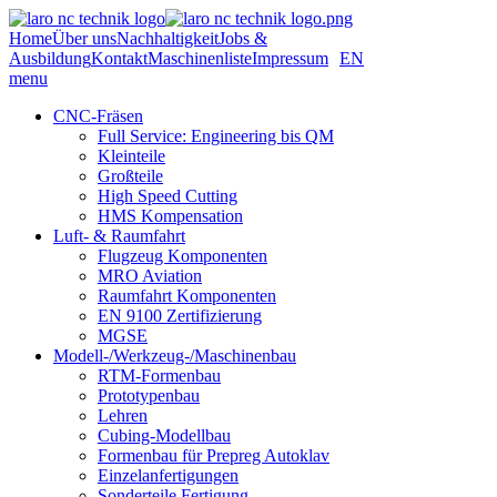
Home
Über uns
Nachhaltigkeit
Jobs &
Ausbildung
Kontakt
Maschinenliste
Impressum
EN
menu
CNC-Fräsen
Full Service: Engineering bis QM
Kleinteile
Großteile
High Speed Cutting
HMS Kompensation
Luft- & Raumfahrt
Flugzeug Komponenten
MRO Aviation
Raumfahrt Komponenten
EN 9100 Zertifizierung
MGSE
Modell-/Werkzeug-/Maschinenbau
RTM-Formenbau
Prototypenbau
Lehren
Cubing-Modellbau
Formenbau für Prepreg Autoklav
Einzelanfertigungen
Sonderteile Fertigung