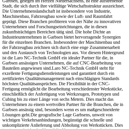
Garbsen, gelegen im Herzen Niedersachsens, ist eine aufstrebende
Stadt, die sich durch ihre vielfältige Wirtschaftsstruktur auszeichnet.
Die Unternehmenslandschaft ist insbesondere von Industrie,
Maschinenbau, Fahrzeugbau sowie der Luft- und Raumfahrt
geprägt. Diese Branchen profitieren von der Nähe zu innovativen
Unternehmen und Forschungseinrichtungen, die in diesen
zukunftsträchtigen Bereichen tätig sind. Die hohe Dichte an
Industrieunternehmen in Garbsen bietet hervorragende Synergien
für die einzelnen Branchen. Insbesondere der Maschinenbau und
der Fahrzeugbau zeichnen sich durch eine enge Zusammenarbeit
und den Austausch von Technologien aus. Vor diesem Hintergrund
ist die Laro NC-Technik GmbH ein idealer Partner für die, in
Garbsen ansässigen Unternehmen, die auf CNC-Bearbeitung von
Bauteilen angewiesen sind.Laro NC-Technik GmbH steht für
exzellente Fertigungsdienstleistungen und garantiert durch ein
zertifiziertes Qualitätsmanagement nach einschlägigen Standards
höchsten Qualitätsansprüchen. Die Flexibilität in der CNC-
Fertigung ermöglicht die Bearbeitung verschiedenster Werkstücke,
einschließlich der Anfertigung von Werkzeugen, Prototypen und
Cubing bis zu einer Länge von sechs Metern. Dies macht das
Unternehmen zu einem wertvollen Partner für die Branchen, die in
Garbsen ansässig sind, besonders wenn es um maßgeschneiderte
Lösungen geht.Die geografische Lage Garbsens, unweit von
wichtigen Verkehrsanbindungen, begünstigt die schnelle und
unkomplizierte Anlieferung und Abholung von Werkstücken. Dies