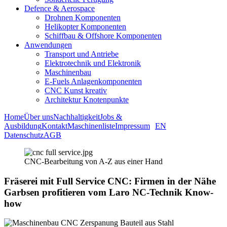
Defence & Aerospace
Drohnen Komponenten
Helikopter Komponenten
Schiffbau & Offshore Komponenten
Anwendungen
Transport und Antriebe
Elektrotechnik und Elektronik
Maschinenbau
E-Fuels Anlagenkomponenten
CNC Kunst kreativ
Architektur Knotenpunkte
Home
Über uns
Nachhaltigkeit
Jobs &
Ausbildung
Kontakt
Maschinenliste
Impressum
EN
Datenschutz
AGB
CNC-Bearbeitung von A-Z aus einer Hand
Fräserei mit Full Service CNC: Firmen in der Nähe
Garbsen profitieren vom Laro NC-Technik Know-
how