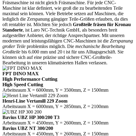
Fräsmaschine ist nicht gleich Fräsmaschine. Für jede CNC-
Maschine ist klar definiert, wie groß die zu bearbeitenden Teile
maximal sein können. Viele Betriebe setzen auf Maschinen, die
lediglich die Zerspanung gängiger Teile-Größen erlauben, da dies
oft rentabler ist. Möchten Sie jedoch
Großteile fräsen für Kronau
Standorte
, ist Laro NC-Technik GmbH, als besonders breit
aufgestellter Anbieter, der richtige Ansprechpartner. Mit unseren
modernen und leistungsfähigen CNC-Maschinen ist die
Zerspanung
großer Teile
problemlos möglich. Die
mechanische Bearbeitung
Großteile
bis 6.000 mm und 20 t ist für uns Alltagsgeschäft. Sie
können sich auf eine präzise und sichere CNC-Großteile-
Bearbeitung in unseren klimatisierten Hallen verlassen.
FPT DINO MAX
High Performance Cutting
High Speed Cutting
Arbeitsraum X = 6000mm, Y = 3500mm, Z = 1500mm
Henri-Line Vertamill 229 Zoom
Arbeitsraum X = 6000mm, Y = 2850mm, Z = 2100mm
Bavius UBZ HP 300/200 T3
Arbeitsraum X = 4500mm, Y = 2600mm, Z = 1500mm
Bavius UBZ NT 300/200
Arbeitsraum X = 4500mm, Y = 2600mm, Z = 1500mm