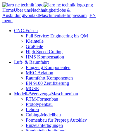
Home
Über uns
Nachhaltigkeit
Jobs &
Ausbildung
Kontakt
Maschinenliste
Impressum
EN
menu
CNC-Fräsen
Full Service: Engineering bis QM
Kleinteile
Großteile
High Speed Cutting
HMS Kompensation
Luft- & Raumfahrt
Flugzeug Komponenten
MRO Aviation
Raumfahrt Komponenten
EN 9100 Zertifizierung
MGSE
Modell-/Werkzeug-/Maschinenbau
RTM-Formenbau
Prototypenbau
Lehren
Cubing-Modellbau
Formenbau für Prepreg Autoklav
Einzelanfertigungen
Sonderteile Fertigung