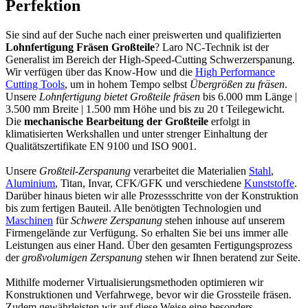
Perfektion
Sie sind auf der Suche nach einer preiswerten und qualifizierten
Lohnfertigung Fräsen Großteile
? Laro NC-Technik ist der
Generalist im Bereich der High-Speed-Cutting Schwerzerspanung.
Wir verfügen über das Know-How und die
High Performance
Cutting Tools
, um in hohem Tempo selbst
Übergrößen zu fräsen
.
Unsere
Lohnfertigung bietet Großteile fräsen
bis 6.000 mm Länge |
3.500 mm Breite | 1.500 mm Höhe und bis zu 20 t Teilegewicht.
Die
mechanische Bearbeitung der Großteile
erfolgt in
klimatisierten Werkshallen und unter strenger Einhaltung der
Qualitätszertifikate EN 9100 und ISO 9001.
Unsere
Großteil-Zerspanung
verarbeitet die Materialien
Stahl
,
Aluminium
, Titan, Invar, CFK/GFK und verschiedene
Kunststoffe
.
Darüber hinaus bieten wir alle Prozessschritte von der Konstruktion
bis zum fertigen Bauteil. Alle benötigten Technologien und
Maschinen
für
Schwere Zerspanung
stehen inhouse auf unserem
Firmengelände zur Verfügung. So erhalten Sie bei uns immer alle
Leistungen aus einer Hand. Über den gesamten Fertigungsprozess
der
großvolumigen Zerspanung
stehen wir Ihnen beratend zur Seite.
Mithilfe moderner Virtualisierungsmethoden optimieren wir
Konstruktionen und Verfahrwege, bevor wir die Grossteile fräsen.
Zudem gewährleisten wir auf diese Weise eine besonders