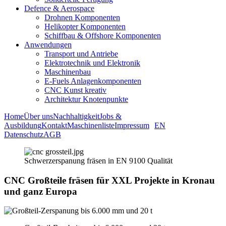
Defence & Aerospace
Drohnen Komponenten
Helikopter Komponenten
Schiffbau & Offshore Komponenten
Anwendungen
Transport und Antriebe
Elektrotechnik und Elektronik
Maschinenbau
E-Fuels Anlagenkomponenten
CNC Kunst kreativ
Architektur Knotenpunkte
Home
Über uns
Nachhaltigkeit
Jobs &
Ausbildung
Kontakt
Maschinenliste
Impressum
EN
Datenschutz
AGB
Schwerzerspanung fräsen in EN 9100 Qualität
CNC Großteile fräsen für XXL Projekte in Kronau
und ganz Europa