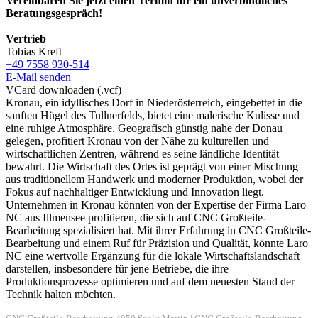
Vereinbaren Sie jetzt einen Termin für ein unverbindliches
Beratungsgespräch!
Vertrieb
Tobias Kreft
+49 7558 930-514
E-Mail senden
VCard downloaden (.vcf)
Kronau, ein idyllisches Dorf in Niederösterreich, eingebettet in die
sanften Hügel des Tullnerfelds, bietet eine malerische Kulisse und
eine ruhige Atmosphäre. Geografisch günstig nahe der Donau
gelegen, profitiert Kronau von der Nähe zu kulturellen und
wirtschaftlichen Zentren, während es seine ländliche Identität
bewahrt. Die Wirtschaft des Ortes ist geprägt von einer Mischung
aus traditionellem Handwerk und moderner Produktion, wobei der
Fokus auf nachhaltiger Entwicklung und Innovation liegt.
Unternehmen in Kronau könnten von der Expertise der Firma Laro
NC aus Illmensee profitieren, die sich auf CNC Großteile-
Bearbeitung spezialisiert hat. Mit ihrer Erfahrung in CNC Großteile-
Bearbeitung und einem Ruf für Präzision und Qualität, könnte Laro
NC eine wertvolle Ergänzung für die lokale Wirtschaftslandschaft
darstellen, insbesondere für jene Betriebe, die ihre
Produktionsprozesse optimieren und auf dem neuesten Stand der
Technik halten möchten.