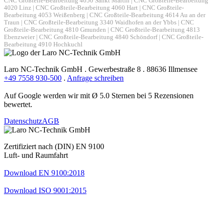
CNC Großteile-Bearbeitung 4050 Sankt Martin
|
CNC Großteile-Bearbeitung
4020 Linz
|
CNC Großteile-Bearbeitung 4060 Hart
|
CNC Großteile-
Bearbeitung 4053 Weißenberg
|
CNC Großteile-Bearbeitung 4614 Au an der
Traun
|
CNC Großteile-Bearbeitung 3340 Waidhofen an der Ybbs
|
CNC
Großteile-Bearbeitung 4810 Gmunden
|
CNC Großteile-Bearbeitung 4813
Ebenzweier
|
CNC Großteile-Bearbeitung 4840 Schöndorf
|
CNC Großteile-
Bearbeitung 4910 Hochkuchl
Laro NC-Technik GmbH . Gewerbestraße 8 . 88636 Illmensee
+49 7558 930-500
.
Anfrage schreiben
Auf Google werden wir mit Ø 5.0 Sternen bei 5 Rezensionen
bewertet.
Datenschutz
AGB
Zertifiziert nach (DIN) EN 9100
Luft- und Raumfahrt
Download EN 9100:2018
Download ISO 9001:2015