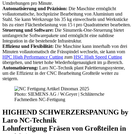
Umdrehungen pro Minute.
Automatisierung und Präzision:
Die Maschine ermöglicht
vollautomatische, hochpräzise Bearbeitung von Aluminium und
Stahl. Sie kann Werkzeuge bis 35 kg einwechseln und Werkstücke
bis zu einer Flächenbelastung von 15 t pro Quadratmeter bearbeiten.
Steuerung und Software:
Die Sinumerik-One-Steuerung bietet
umfangreiche Softwarepakete und ermöglicht eine nahtlose
Integration in die bestehende Infrastruktur.
Effizienz und Flexibilität:
Die Maschine kann innerhalb von drei
Minuten vollautomatisch die Frässpindel wechseln, sie kann vom
HPC High Performance Cutting
zum
HSC High Speed Cutting
übergehen, und bietet hohe Wiederholgenauigkeit im µ-Bereich.
Automatisierung:
Laro NC-Technik plant Palettierungssysteme,
um die Effizienz in der CNC Bearbeitung Großteile weiter zu
steigern.
Photo: SIEMENS AG / W.Geyer | Schlütersche
Fachmedien NC-Fertigung
HIGHEND SCHWERZERSPANUNG by
Laro NC-Technik
Lohnfertigung Fräsen von Großteilen in