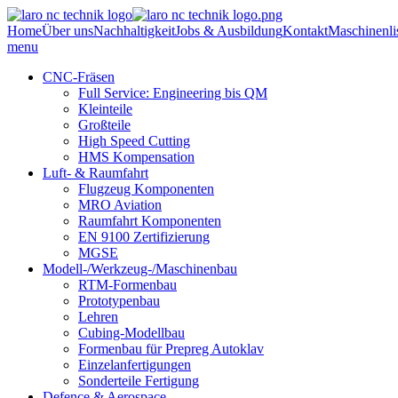
Home
Über uns
Nachhaltigkeit
Jobs & Ausbildung
Kontakt
Maschinenli
menu
CNC-Fräsen
Full Service: Engineering bis QM
Kleinteile
Großteile
High Speed Cutting
HMS Kompensation
Luft- & Raumfahrt
Flugzeug Komponenten
MRO Aviation
Raumfahrt Komponenten
EN 9100 Zertifizierung
MGSE
Modell-/Werkzeug-/Maschinenbau
RTM-Formenbau
Prototypenbau
Lehren
Cubing-Modellbau
Formenbau für Prepreg Autoklav
Einzelanfertigungen
Sonderteile Fertigung
Defence & Aerospace