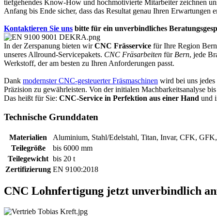
tiefgehendes Know-How und hochmotivierte Mitarbeiter zeichnen u
Anfang bis Ende sicher, dass das Resultat genau Ihren Erwartungen en
Kontaktieren Sie uns
bitte für ein unverbindliches Beratungsges
In der Zerspanung bieten wir
CNC Frässervice
für Ihre Region Bern
unseres Allround-Servicepakets.
CNC Fräsarbeiten
für
Bern
, jede B
Werkstoff, der am besten zu Ihren Anforderungen passt.
Dank
modernster CNC-gesteuerter Fräsmaschinen
wird bei uns jedes 
Präzision zu gewährleisten. Von der initialen Machbarkeitsanalyse bi
Das heißt für Sie:
CNC-Service in Perfektion aus einer Hand
und i
Technische Grunddaten
Materialien
Aluminium, Stahl/Edelstahl, Titan, Invar, CFK, GFK,
Teilegröße
bis 6000 mm
Teilegewicht
bis 20 t
Zertifizierung
EN 9100:2018
CNC Lohnfertigung jetzt unverbindlich an