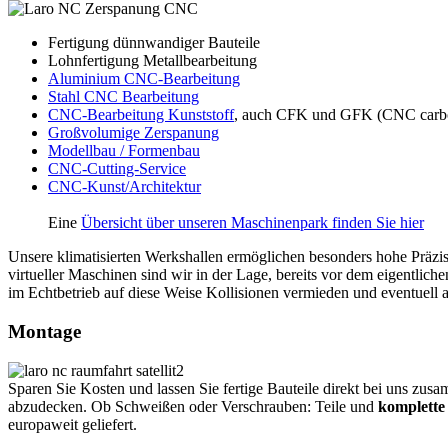
Fertigung dünnwandiger Bauteile
Lohnfertigung Metallbearbeitung
Aluminium CNC-Bearbeitung
Stahl CNC Bearbeitung
CNC-Bearbeitung Kunststoff
, auch CFK und GFK (CNC carbon 
Großvolumige Zerspanung
Modellbau / Formenbau
CNC-Cutting-Service
CNC-Kunst/Architektur
Eine
Übersicht über unseren Maschinenpark finden Sie hier
Unsere klimatisierten Werkshallen ermöglichen besonders hohe Präzis
virtueller Maschinen sind wir in der Lage, bereits vor dem eigentli
im Echtbetrieb auf diese Weise Kollisionen vermieden und eventuell 
Montage
Sparen Sie Kosten und lassen Sie fertige Bauteile direkt bei uns zu
abzudecken. Ob Schweißen oder Verschrauben: Teile und
komplett
europaweit geliefert.