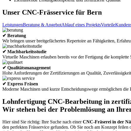
Unser CNC-Frässervice für Bern
Leistungen
Beratung & Angebot
Ablauf eines Projekts
Vorteile
Kundens
✔ Beratung
Wir bringen unser breitgefächertes Repertoire an Fähigkeiten, Erfah
✔ Machbarkeitsstudie
Virtuelle Maschinen erlauben bereits vor der Fertigung die komplett
✔ Qualitätsmanagement
Hohe Anforderungen der Zertifizierungen an Qualität, Zuverlässigke
✔ Express Fräsen
Moderne Maschinen und kurze Entscheidungswege ermöglichen die E
Lohnfertigung CNC-Bearbeitung in zertifi
Wir stehen bei der Problemlösung an Ihrer
Hier sind Sie richtig: Ihre Suche nach einer
CNC-Fräserei in der N
den perfekten Frässervice gefunden. Ob Sie noch am Konzept feilen o