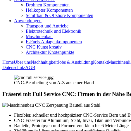
Drohnen Komponenten
Helikopter Komponenten
Schiffbau & Offshore Komponenten
Anwendungen
Transport und Antriebe
Elektrotechnik und Elektronik
Maschinenbau
E-Fuels Anlagenkomponenten
CNC Kunst kreativ
Architektur Knotenpunkte
Home
Über uns
Nachhaltigkeit
Jobs & Ausbildung
Kontakt
Maschinenli
Datenschutz
AGB
CNC-Bearbeitung von A-Z aus einer Hand
Fräserei mit Full Service CNC: Firmen in der Nähe
Flexibler, schneller und hochpräziser CNC-Service Bern und 
CNC-Fräserei für Aluminium, Stahl, Invar, Titan und Verbundw
Bauteile, Prototpyen und Formen von klein bis 6 Meter Länge
Zielführende Lösungskompetenz und zertifizierte Qualität