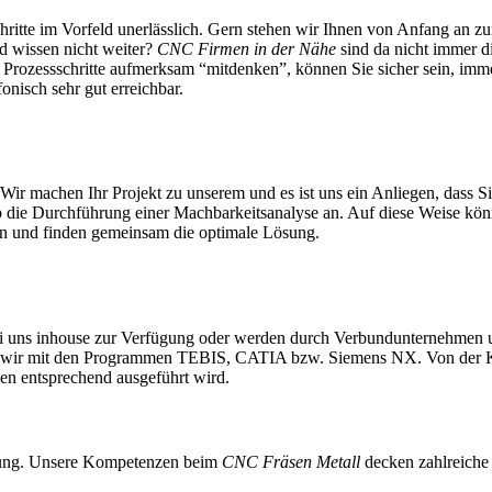
tsschritte im Vorfeld unerlässlich. Gern stehen wir Ihnen von Anfang an 
d wissen nicht weiter?
CNC Firmen in der Nähe
sind da nicht immer d
 Prozessschritte aufmerksam “mitdenken”, können Sie sicher sein, imme
nisch sehr gut erreichbar.
ir machen Ihr Projekt zu unserem und es ist uns ein Anliegen, dass Si
 die Durchführung einer Machbarkeitsanalyse an. Auf diese Weise kön
an und finden gemeinsam die optimale Lösung.
i uns inhouse zur Verfügung oder werden durch Verbundunternehmen un
ten wir mit den Programmen TEBIS, CATIA bzw. Siemens NX. Von der Ko
ngen entsprechend ausgeführt wird.
panung. Unsere Kompetenzen beim
CNC Fräsen Metall
decken zahlreiche 