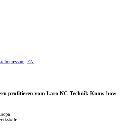
ste
Impressum
EN
 Bern profitieren vom Laro NC-Technik Know-how
Europa
erkstoffe