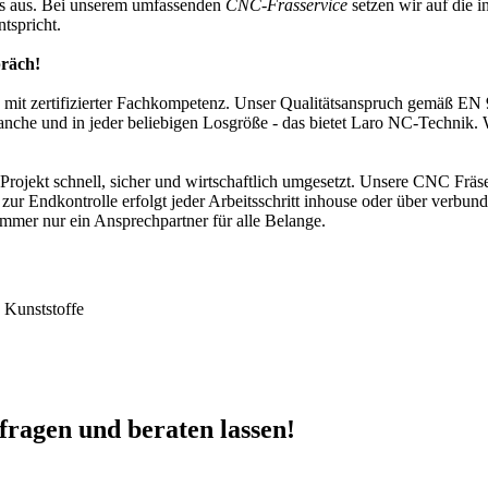
ns aus. Bei unserem umfassenden
CNC-Frässervice
setzen wir auf die 
tspricht.
präch!
 mit zertifizierter Fachkompetenz. Unser Qualitätsanspruch gemäß EN 9
ranche und in jeder beliebigen Losgröße - das bietet Laro NC-Technik.
Projekt schnell, sicher und wirtschaftlich umgesetzt. Unsere CNC Fräs
s zur Endkontrolle erfolgt jeder Arbeitsschritt inhouse oder über verb
mmer nur ein Ansprechpartner für alle Belange.
 Kunststoffe
fragen und beraten lassen!